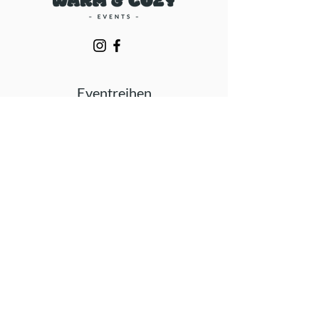
Eventreihen
Darts Night
Chess Night
Beer Pong Night
Mario Kart Night
Das große Quizduell
Die große Gameshow Night
Das große Musikduell
Play & Connect
Städte