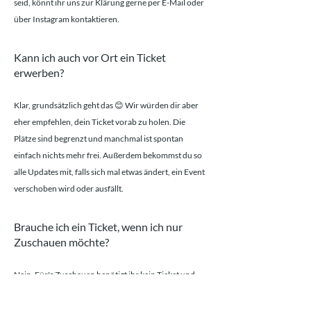
seid, könnt ihr uns zur Klärung gerne per E-Mail oder
über Instagram kontaktieren.
Kann ich auch vor Ort ein Ticket
erwerben?
Klar, grundsätzlich geht das 😊 Wir würden dir aber
eher empfehlen, dein Ticket vorab zu holen. Die
Plätze sind begrenzt und manchmal ist spontan
einfach nichts mehr frei. Außerdem bekommst du so
alle Updates mit, falls sich mal etwas ändert, ein Event
verschoben wird oder ausfällt.
Brauche ich ein Ticket, wenn ich nur
Zuschauen möchte?
Nein. Für's Zuschauen benötigt ihr kein Ticket und
könnt gerne einfach so vorbeikommen.