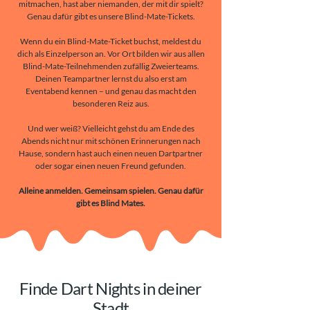
mitmachen, hast aber niemanden, der mit dir spielt?
Genau dafür gibt es unsere Blind-Mate-Tickets.
Wenn du ein Blind-Mate-Ticket buchst, meldest du
dich als Einzelperson an. Vor Ort bilden wir aus allen
Blind-Mate-Teilnehmenden zufällig Zweierteams.
Deinen Teampartner lernst du also erst am
Eventabend kennen – und genau das macht den
besonderen Reiz aus.
Und wer weiß? Vielleicht gehst du am Ende des
Abends nicht nur mit schönen Erinnerungen nach
Hause, sondern hast auch einen neuen Dartpartner
oder sogar einen neuen Freund gefunden.
Alleine anmelden. Gemeinsam spielen. Genau dafür
gibt es Blind Mates.
Finde Dart Nights in deiner
Stadt