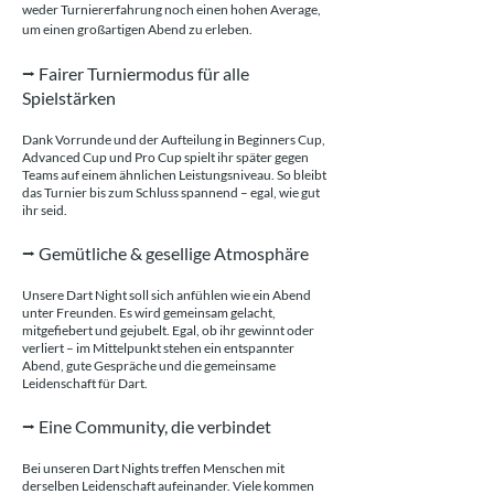
weder Turniererfahrung noch einen hohen Average,
um einen großartigen Abend zu erleben.
​⭢
Fairer Turniermodus für alle
Spielstärken
Dank Vorrunde und der Aufteilung in Beginners Cup,
Advanced Cup und Pro Cup spielt ihr später gegen
Teams auf einem ähnlichen Leistungsniveau. So bleibt
das Turnier bis zum Schluss spannend – egal, wie gut
ihr seid.
​⭢
Gemütliche & gesellige Atmosphäre
Unsere Dart Night soll sich anfühlen wie ein Abend
unter Freunden. Es wird gemeinsam gelacht,
mitgefiebert und gejubelt. Egal, ob ihr gewinnt oder
verliert – im Mittelpunkt stehen ein entspannter
Abend, gute Gespräche und die gemeinsame
Leidenschaft für Dart.
​⭢ Eine Community, die verbindet
Bei unseren Dart Nights treffen Menschen mit
derselben Leidenschaft aufeinander. Viele kommen