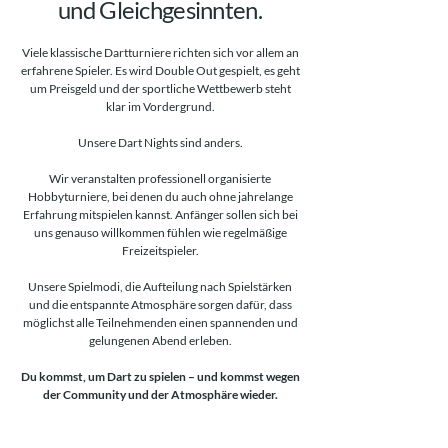
und Gleichgesinnten.
Viele klassische Dartturniere richten sich vor allem an
erfahrene Spieler. Es wird Double Out gespielt, es geht
um Preisgeld und der sportliche Wettbewerb steht
klar im Vordergrund.
Unsere Dart Nights sind anders.
Wir veranstalten professionell organisierte
Hobbyturniere, bei denen du auch ohne jahrelange
Erfahrung mitspielen kannst. Anfänger sollen sich bei
uns genauso willkommen fühlen wie regelmäßige
Freizeitspieler.
Unsere Spielmodi, die Aufteilung nach Spielstärken
und die entspannte Atmosphäre sorgen dafür, dass
möglichst alle Teilnehmenden einen spannenden und
gelungenen Abend erleben.
​Du kommst, um Dart zu spielen – und kommst wegen
der Community und der Atmosphäre wieder.