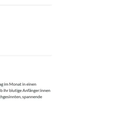
ag im Monat in einen 
b ihr blutige Anfänger:innen 
ichgesinnten, spannende 