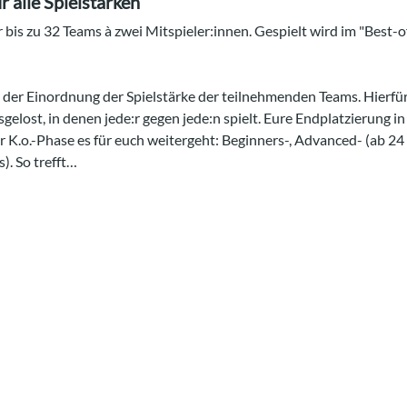
 alle Spielstärken
r bis zu 32 Teams à zwei Mitspieler:innen. Gespielt wird im "Best-
 der Einordnung der Spielstärke der teilnehmenden Teams. Hierfü
usgelost, in denen jede:r gegen jede:n spielt. Eure Endplatzierung 
r K.o.-Phase es für euch weitergeht: Beginners-, Advanced- (ab 24 
. So trefft…