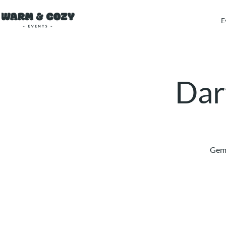
E
Dart
Gemü