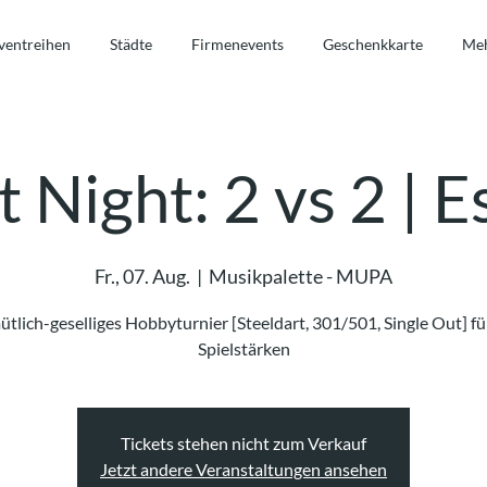
ventreihen
Städte
Firmenevents
Geschenkkarte
Me
 Night: 2 vs 2 | 
Fr., 07. Aug.
  |  
Musikpalette - MUPA
tlich-geselliges Hobbyturnier [Steeldart, 301/501, Single Out] für
Spielstärken
Tickets stehen nicht zum Verkauf
Jetzt andere Veranstaltungen ansehen