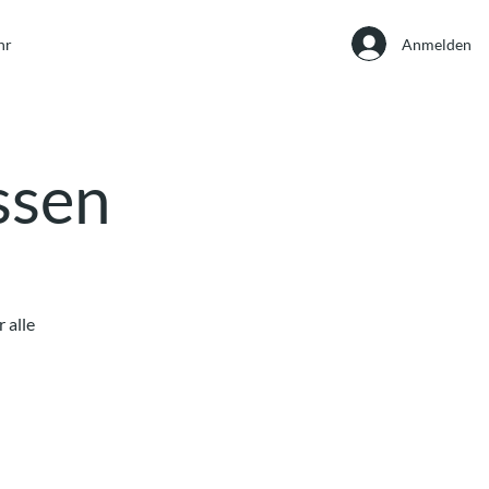
Anmelden
hr
Essen
 alle