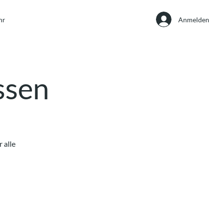
Anmelden
hr
Essen
 alle