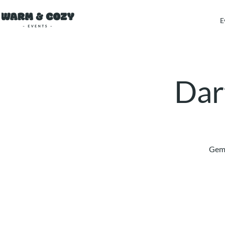
E
Dart
Gemü