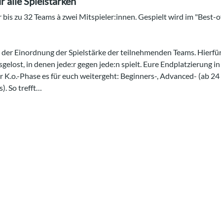
 alle Spielstärken
r bis zu 32 Teams à zwei Mitspieler:innen. Gespielt wird im "Best-
 der Einordnung der Spielstärke der teilnehmenden Teams. Hierfü
usgelost, in denen jede:r gegen jede:n spielt. Eure Endplatzierung 
r K.o.-Phase es für euch weitergeht: Beginners-, Advanced- (ab 24 
. So trefft…