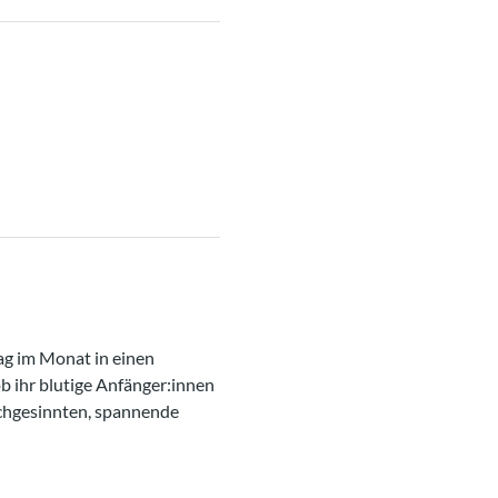
ag im Monat in einen 
b ihr blutige Anfänger:innen 
ichgesinnten, spannende 