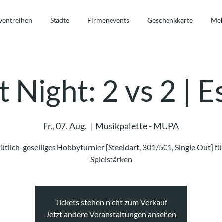
ventreihen
Städte
Firmenevents
Geschenkkarte
Me
 Night: 2 vs 2 | 
Fr., 07. Aug.
  |  
Musikpalette - MUPA
tlich-geselliges Hobbyturnier [Steeldart, 301/501, Single Out] für
Spielstärken
Tickets stehen nicht zum Verkauf
Jetzt andere Veranstaltungen ansehen