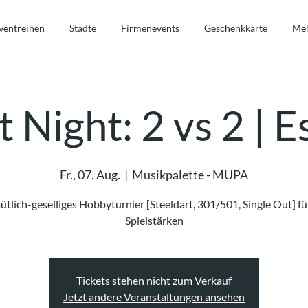
ventreihen
Städte
Firmenevents
Geschenkkarte
Me
 Night: 2 vs 2 | 
Fr., 07. Aug.
  |  
Musikpalette - MUPA
tlich-geselliges Hobbyturnier [Steeldart, 301/501, Single Out] für
Spielstärken
Tickets stehen nicht zum Verkauf
Jetzt andere Veranstaltungen ansehen