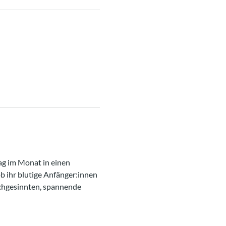
ag im Monat in einen 
b ihr blutige Anfänger:innen 
ichgesinnten, spannende 