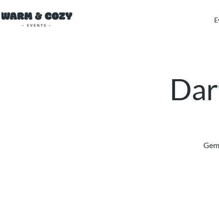
E
Dart
Gemü