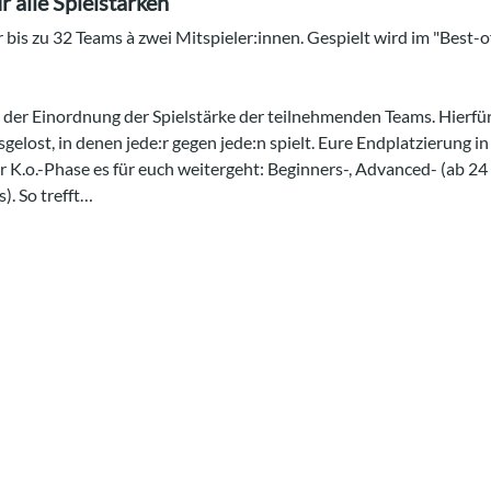
 alle Spielstärken
r bis zu 32 Teams à zwei Mitspieler:innen. Gespielt wird im "Best-
 der Einordnung der Spielstärke der teilnehmenden Teams. Hierfü
usgelost, in denen jede:r gegen jede:n spielt. Eure Endplatzierung 
r K.o.-Phase es für euch weitergeht: Beginners-, Advanced- (ab 24 
. So trefft…