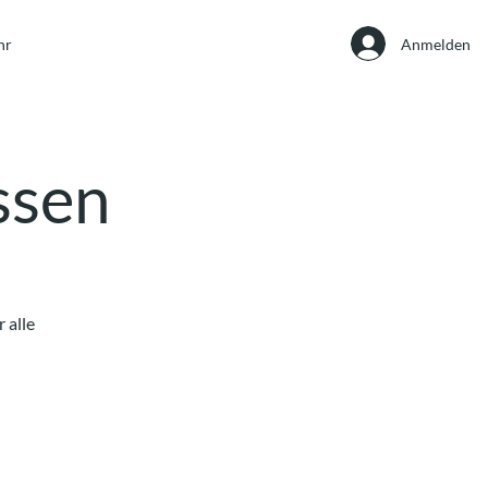
Anmelden
hr
Essen
 alle