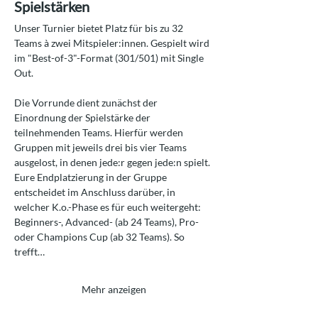
Spielstärken
Unser Turnier bietet Platz für bis zu 32 
Teams à zwei Mitspieler:innen. Gespielt wird 
im "Best-of-3"-Format (301/501) mit Single 
Out.
Die Vorrunde dient zunächst der 
Einordnung der Spielstärke der 
teilnehmenden Teams. Hierfür werden 
Gruppen mit jeweils drei bis vier Teams 
ausgelost, in denen jede:r gegen jede:n spielt. 
Eure Endplatzierung in der Gruppe 
entscheidet im Anschluss darüber, in 
welcher K.o.-Phase es für euch weitergeht: 
Beginners-, Advanced- (ab 24 Teams), Pro- 
oder Champions Cup (ab 32 Teams). So 
trefft…
Mehr anzeigen