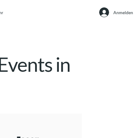
Anmelden
hr
Events in