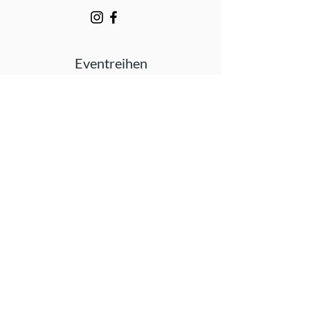
Eventreihen
Darts Night
Chess Night
Beer Pong Night
Mario Kart Night
Das große Quizduell
Die große Gameshow Night
Das große Musikduell
Play & Connect
Städte
Bielefeld