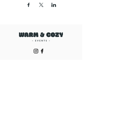
Eventreihen
Darts Night
Chess Night
Beer Pong Night
Mario Kart Night
Das große Quizduell
Die große Gameshow Night