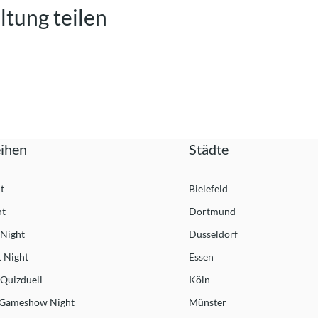
ltung teilen
ihen
Städte
t
Bielefeld
ht
Dortmund
 Night
Düsseldorf
 Night
Essen
Quizduell
Köln
 Gameshow Night
Münster