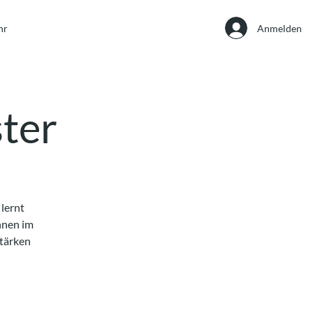
Anmelden
hr
ter
lernt
nnen im
stärken