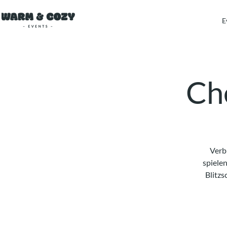
E
Ch
Verb
spiele
Blitzs