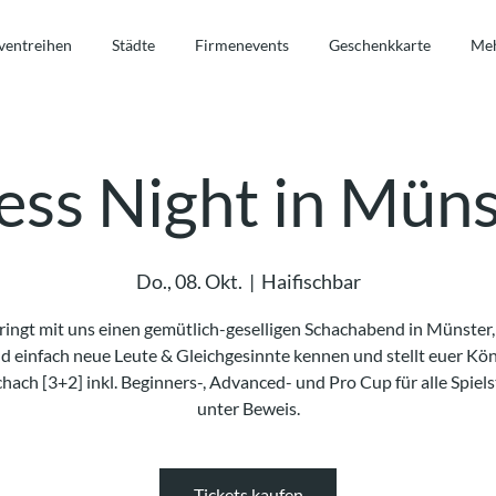
ventreihen
Städte
Firmenevents
Geschenkkarte
Me
ess Night in Müns
Do., 08. Okt.
  |  
Haifischbar
ringt mit uns einen gemütlich-geselligen Schachabend in Münster, 
nd einfach neue Leute & Gleichgesinnte kennen und stellt euer Kö
chach [3+2] inkl. Beginners-, Advanced- und Pro Cup für alle Spiel
unter Beweis.
Tickets kaufen